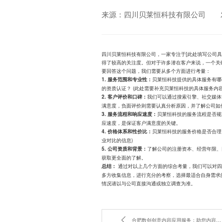
来源：四川贝莱恒科技有限公司
四川贝莱恒科技有限公司，一家专注于[此处填写公司具
得了较高的关注度。但对于许多潜在客户来说，一个关
要回答这个问题，我们需要从多个方面进行考量：
贝莱恒科技提供的具体服务有哪
1. 服务范围和专业性：
的资质认证？ (此处需要补充贝莱恒科技的具体服务内容
我们可以通过搜索引擎、社交媒体
2. 客户评价和口碑：
满意度，负面评价则需要认真分析原因，并了解公司如
贝莱恒科技的服务流程是否规
3. 服务流程和响应速度：
应速度，是保证客户满意度的关键。
贝莱恒科技的服务价格是否合理
4. 价格体系和性价比：
业对比的信息)
了解公司的注册资本、经营年限、
5. 公司资质和背景：
获取更全面的了解。
通过对以上几个方面的综合考量，我们可以对四
总结：
多方收集信息，进行充分的考察，选择最适合自身需求
情况请以与公司直接沟通或独立调查为准。
合肥数创创意内容应用服务：助您内容出圈的利器