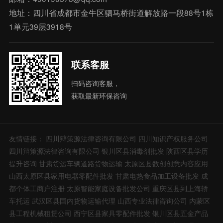
地址：四川省成都市金牛区驷马桥街道解放路一段88号1栋
1单元39层3918号
联系客服
扫码咨询客服，
获取最新环保咨询
友情链接：
四川辩策源法律咨询有限公司
四川知识产权服务公司
四川辩策源法律咨询有限公司
银川区县消毒剂批发
陕西区县学历
提升咨询
甘肃货运车辆道路货物运输
太原区县数创创意内容应用
山西太原区县家用电器零配件批发
甘肃电热食品加工设备批发
成
都个体工商户注册
太原智能家庭设备批发公司
重庆区县到上海轿
车托运
武汉区县国内货物运输代理
山西专业法律咨询公司
内蒙区
县工程机械租赁公司
西宁区县家具零配件批发
银川区县五金产品