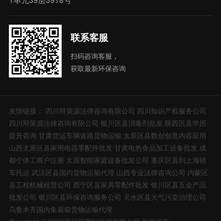
联系客服
扫码咨询客服，
获取最新环保咨询
友情链接：
四川辩策源法律咨询有限公司
四川知识产权服务公司
四川辩策源法律咨询有限公司
银川区县消毒剂批发
陕西区县学历
提升咨询
甘肃货运车辆道路货物运输
太原区县数创创意内容应用
山西太原区县家用电器零配件批发
甘肃电热食品加工设备批发
成
都个体工商户注册
太原智能家庭设备批发公司
重庆区县到上海轿
车托运
武汉区县国内货物运输代理
山西专业法律咨询公司
内蒙区
县工程机械租赁公司
西宁区县家具零配件批发
银川区县五金产品
批发公司
银川区县环保咨询服务公司
天水区县大气污染治理公司
乌鲁木齐国内集装箱货物运输代理