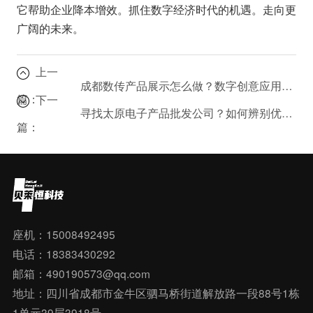
它帮助企业降本增效。抓住数字经济时代的机遇。走向更
广阔的未来。
上一
成都数传产品展示怎么做？数字创意应用服务全解析
篇：
下一
寻找太原电子产品批发公司？如何辨别优质供应商并获得最佳价格？
篇：
座机：15008492495
电话：18383430292
邮箱：490190573@qq.com
地址：四川省成都市金牛区驷马桥街道解放路一段88号1栋
1单元39层3918号